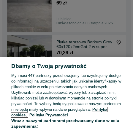
zł/m2 Okazja
69 zł
Lubliniec
Odświeżono dnia 03 sierpnia 2026
Płytka tarasowa Borkum Grey
60x120x2cmGat.2 w super
cenie 70,29 zł/szt
70,29 zł
Dbamy o Twoją prywatność
Tarnowskie Góry
Odświeżono dnia 03 sierpnia 2026
My i nasi
447
partnerzy przechowujemy lub uzyskujemy dostęp
do informacji na urządzeniu, takich jak unikalne identyfikatory w
plikach cookie w celu przetwarzania danych osobowych.
Okazja! Tanie płytki gresowe
Użytkownik może zaakceptować wybory lub zarządzać nimi,
120x120 Gat.2 w super cenie
klikając poniżej lub w dowolnym momencie na stronie polityki
65 zł/m2
65 zł
prywatności. Te wybory będą sygnalizowane naszym partnerom
i nie będą miały wpływu na dane przeglądania.
Polityka
cookies,
Polityka Prywatności
Lubliniec
Wraz z naszymi partnerami przetwarzamy dane w celu
Odświeżono dnia 03 sierpnia 2026
zapewnienia: