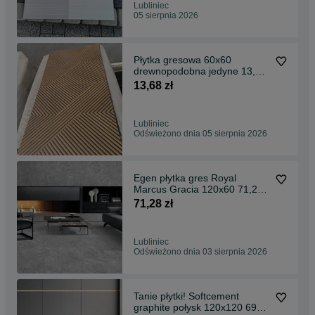
Lubliniec
05 sierpnia 2026
Płytka gresowa 60x60
drewnopodobna jedyne 13,68
zł/szt
13,68 zł
Lubliniec
Odświeżono dnia 05 sierpnia 2026
Egen płytka gres Royal
Marcus Gracia 120x60 71,28
zł/szt Gat.I
71,28 zł
Lubliniec
Odświeżono dnia 03 sierpnia 2026
Tanie płytki! Softcement
graphite połysk 120x120 69