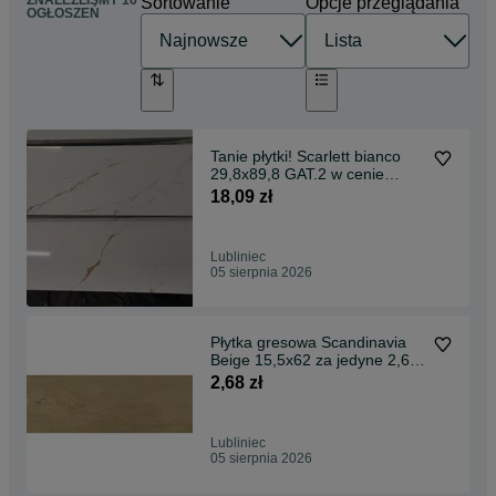
ZNALEŹLIŚMY 16
Sortowanie
Opcje przeglądania
OGŁOSZEŃ
Tanie płytki! Scarlett bianco
29,8x89,8 GAT.2 w cenie
18,09 zł/szt
18,09 zł
Lubliniec
05 sierpnia 2026
Płytka gresowa Scandinavia
Beige 15,5x62 za jedyne 2,68
zł/szt
2,68 zł
Lubliniec
05 sierpnia 2026