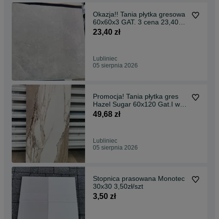
Okazja!! Tania płytka gresowa
60x60x3 GAT. 3 cena 23,40
zł/szt
23,40 zł
Lubliniec
05 sierpnia 2026
Promocja! Tania płytka gres
Hazel Sugar 60x120 Gat.I w
super cenie 49,68 zł/szt
49,68 zł
Lubliniec
05 sierpnia 2026
Stopnica prasowana Monotec
30x30 3,50zł/szt
3,50 zł